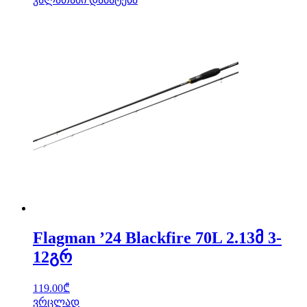
Flagman ’24 Blackfire 70L 2.13მ 3-
12გრ
119.00
₾
ვრცლად