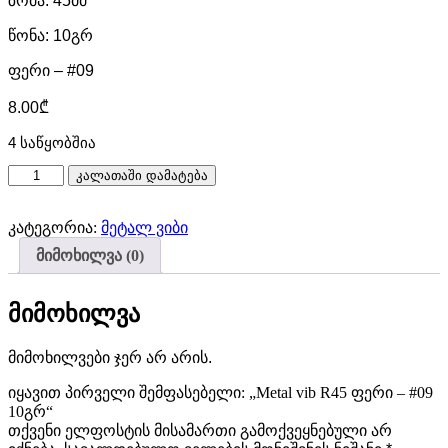
ზომა: 45მმ
წონა: 10გრ
ფერი – #09
8.00
₾
4 საწყობშია
რაოდენობა:
კალათაში დამატება
Metal
vib
კატეგორია:
მეტალ ვიბი
R45
ფერი
მიმოხილვა (0)
–
#09
10გრ
მიმოხილვა
მიმოხილვები ჯერ არ არის.
იყავით პირველი შემფასებელი: „Metal vib R45 ფერი – #09
10გრ“
თქვენი ელფოსტის მისამართი გამოქვეყნებული არ