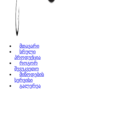
მთავარი
სრული
პროდუქცია
როგორ
შევუკვეთო
მიწოდების
სერვისი
გალერეა