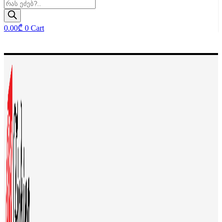
Products
search
0.00
₾
0
Cart