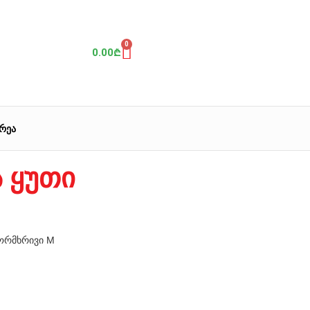
0
0.00
₾
რეა
 ყუთი
 ორმხრივი M