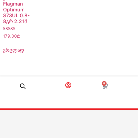
Flagman
Optimum
S73UL 0.8-
8გრ 2.21მ
შეფასება
179.00
₾
5.00
, 5-დან
ვრცლად
0