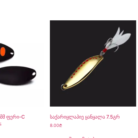
მმ ფერი-C
საქარიყლაპიე ყანყალა 7.5გრ
8.00
₾
სება