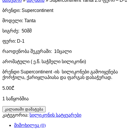
მთავარი
»
მაღაზია
»
Supercontinent Tanta 2.0 ფერი – D-1
ბრენდი: Supercontinent
მოდელი: Tanta
სიგრძე: 50მმ
ფერი: D-1
რაოდენობა შეკვრაში: 10ცალი
არომატული ( ე.წ. საჭმელი სილიკონი)
ბრენდი Supercontinent -ის სილიკონები გამოიყენება
ქორჭილა, ქარიყლაპიასა და ფარგას დასაჭერად.
5.00
₾
1 საწყობშია
რაოდენობა:
კალათაში დამატება
Supercontinent
კატეგორია:
სილიკონის სატყუარები
Tanta
2.0
მიმოხილვა (0)
ფერი